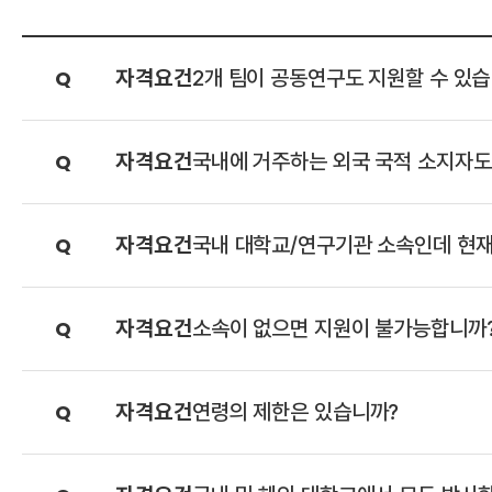
자
격
요
건
2개 팀이 공동연구도 지원할 수 있
자
격
요
건
국내에 거주하는 외국 국적 소지자도
자
격
요
건
국내 대학교/연구기관 소속인데 현재
자
격
요
건
소속이 없으면 지원이 불가능합니까
자
격
요
건
연령의 제한은 있습니까?