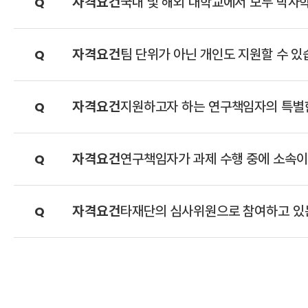
자
격
요
건
국내 및 해외 대학교에서 모두 박사
자
격
요
건
팀 단위가 아닌 개인도 지원할 수 있
자
격
요
건
지원하고자 하는 연구책임자의 특별
자
격
요
건
연구책임자가 과제 수행 중에 소속이
자
격
요
건
타재단의 심사위원으로 참여하고 있