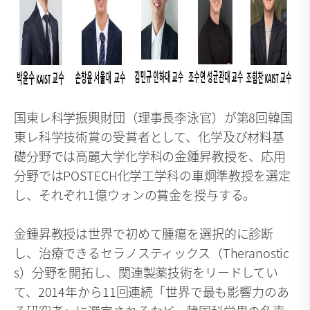
国東レ科学振興財団（理事長李泳官）が第8回韓国
東レ科学技術賞の受賞者として、化学及び材料基
礎分野では高麗大学化学科の金鍾昇教授を、応用
分野ではPOSTECH化学工学科の車炯準教授を選定
し、それぞれ1億ウォンの賞金を授与する。
金鍾昇教授は世界で初めて腫瘍を選択的に診断
し、治療できるセラノスティックス（Theranostic
s）分野を開拓し、関連製薬技術をリードしてい
て、2014年から11回連続「世界で最も影響力のあ