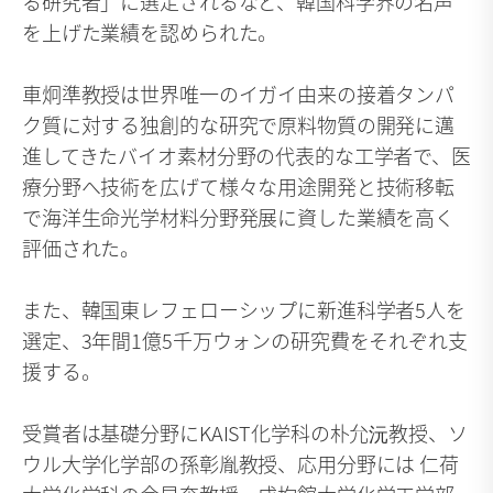
る研究者」に選定されるなど、韓国科学界の名声
を上げた業績を認められた。
車炯準教授は世界唯一のイガイ由来の接着タンパ
ク質に対する独創的な研究で原料物質の開発に邁
進してきたバイオ素材分野の代表的な工学者で、医
療分野へ技術を広げて様々な用途開発と技術移転
で海洋生命光学材料分野発展に資した業績を高く
評価された。
また、韓国東レフェローシップに新進科学者5人を
選定、3年間1億5千万ウォンの研究費をそれぞれ支
援する。
受賞者は基礎分野にKAIST化学科の朴允沅教授、ソ
ウル大学化学部の孫彰胤教授、応用分野には 仁荷