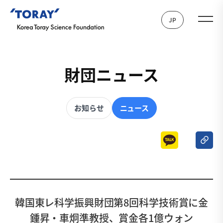
JP
財団ニュース
お知らせ
ニュース
韓国東レ科学振興財団第8回科学技術賞に金
鍾昇・車炯準教授、賞金各1億ウォン