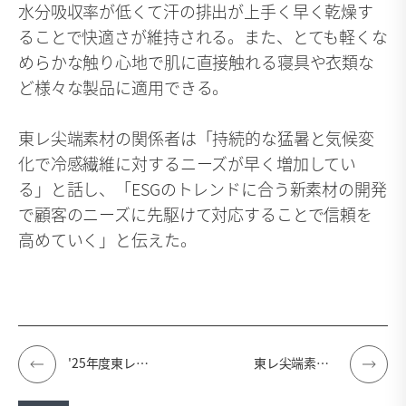
水分吸収率が低くて汗の排出が上手く早く乾燥す
ることで快適さが維持される。また、とても軽くな
めらかな触り心地で肌に直接触れる寝具や衣類な
ど様々な製品に適用できる。
東レ尖端素材の関係者は「持続的な猛暑と気候変
化で冷感繊維に対するニーズが早く増加してい
る」と話し、「ESGのトレンドに合う新素材の開発
で顧客のニーズに先駆けて対応することで信頼を
高めていく」と伝えた。
'25年度東レ科学工学賞にムン・イル教授選定、化学工学教育と産業発展に寄与
東レ尖端素材、アップサイクリングノートパソコンの寄付で情報格差の解消とESG経営を実践