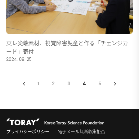
東レ尖端素材、視覚障害児童と作る「チェンジカ
ード」寄付
2024. 09. 25
1
2
3
4
5
プライバシーポリシー
電子メール無断収集拒否