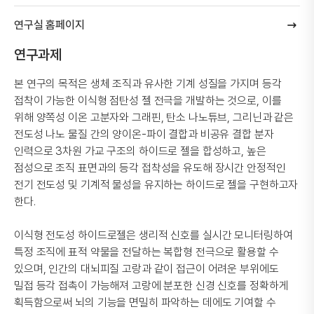
연구실 홈페이지
연구과제
본 연구의 목적은 생체 조직과 유사한 기계 성질을 가지며 등각
접착이 가능한 이식형 점탄성 젤 전극을 개발하는 것으로, 이를
위해 양쪽성 이온 고분자와 그래핀, 탄소 나노튜브, 그리닌과 같은
전도성 나노 물질 간의 양이온-파이 결합과 비공유 결합 분자
인력으로 3차원 가교 구조의 하이드로 젤을 합성하고, 높은
점성으로 조직 표면과의 등각 접착성을 유도해 장시간 안정적인
전기 전도성 및 기계적 물성을 유지하는 하이드로 젤을 구현하고자
한다.
이식형 전도성 하이드로젤은 생리적 신호를 실시간 모니터링하여
특정 조직에 표적 약물을 전달하는 복합형 전극으로 활용할 수
있으며, 인간의 대뇌피질 고랑과 같이 접근이 어려운 부위에도
밀접 등각 접촉이 가능해져 고랑에 분포한 신경 신호를 정확하게
획득함으로써 뇌의 기능을 면밀히 파악하는 데에도 기여할 수