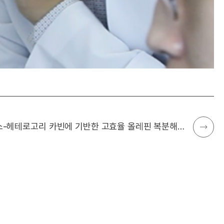
양쪽성 질소-헤테로고리 카빈에 기반한 고효율 올레핀 복분해 촉매 개발